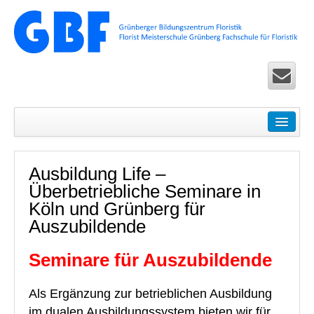
Startseite
Seminare
Ausbildung Life –
Floristik Pur – Basic-Seminare für Einsteiger
Überbetriebliche Seminare in
Ausbildung Life – Überbetriebliche Seminare in Köln u
Köln und Grünberg für
Auszubildende
Floristik Exclusiv – Fortbildung für Fortgeschrittene
Seminare für Auszubildende
Floristik Spezial – allgemeine Seminare
Floristik Worldwide Seminare und Zertifikatslehrgänge 
Als Ergänzung zur betrieblichen Ausbildung
im dualen Ausbildungssystem bieten wir für