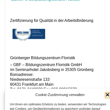
Zertifizierung für Qualität in der Arbeitsförderung
Grünberger Bildungszentrum Floristik
– GBF – Bildungszentrum Floristik GmbH
im Seminarhotel Jakobsberg in 35305 Grünberg
Büroadresse:
Niedwiesenstraße 133
60431 Frankfurt am Main
Tel. 0171-2440020 Fax 069-90015978
www.florist-meisterschule.de
Cookie-Zustimmung verwalten
www.bildungszentrum-floristik.de
info@bildungszentrum-floristik.de
Um Ihnen ein optimales Erlebnis zu bieten, verwenden wir Technologien
wie Cookies, um Geräteinformationen zu speichern und/oder darauf