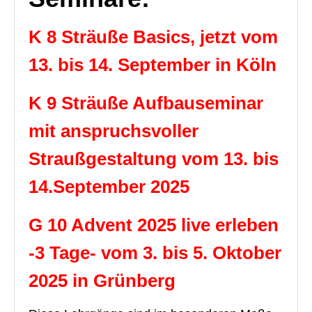
Über uns
K 8 Sträuße Basics, jetzt vom
Unsere Philosophie
13. bis 14. September in Köln
Partner und Empfehlungen
K 9 Sträuße Aufbauseminar
Kontakt
mit anspruchsvoller
Straußgestaltung vom 13. bis
14.September 2025
G 10 Advent 2025 live erleben
-3 Tage- vom 3. bis 5. Oktober
2025 in Grünberg