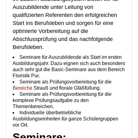
Floristik Event
Auszubildende unter Leitung von
Floristik Verkauf
qualifizierten Referenten den erfolgreichen
Start ins Berufsleben und sorgen für eine
Floristik Business
optimierte Vorbereitung auf die
Buchungen
Abschlussprüfung und das nachfolgende
Berufsleben.
Lehrgänge
Seminare für Auszubildende als Start im ersten
Floristmeisterlehrgäng der GBF in Grünberg und in Köln fi
Ausbildungsjahr. Dazu eignen sich auch besonders
auch sehr gut die Basic-Seminare aus dem Bereich
Floristmeisterlehrgänge in Grünberg und Köln finden zurz
Floristik Pur.
Seminare als Prüfungsvorbereitung für die
Florist mit IHK-Prüfung in Grünberg
Bereiche
Strauß und florale Gfäßfüllung.
Seminare als Prüfungsvorbereitung für die
Floristlehrgang mit IHK-Prüfung in Köln
komplexe Prüfungsaufgabe zu den
Themenbereichen.
flowerARTinternational
Individuelle überbetriebliche
Ausbildungseinheiten für ganze Schülergruppen
Buchungen
vor Ort.
Seminare:
Wir über uns