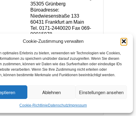
35305 Grünberg
Büroadresse:
Niedwiesenstraße 133
60431 Frankfurt am Main
Tel. 0171-2440020 Fax 069-
90015978
www.florist-meisterschule.de
Cookie-Zustimmung verwalten
www.bildungszentrum-
floristik.de
n optimales Erlebnis zu bieten, verwenden wir Technologien wie Cookies,
info@bildungszentrum-
formationen zu speichern und/oder darauf zuzugreifen. Wenn Sie diesen
floristik.de
n zustimmen, können wir Daten wie das Surfverhalten oder eindeutige IDs
ebsite verarbeiten. Wenn Sie Ihre Zustimmung nicht erteilen oder
Handelsregister Giessen HRB
n, können bestimmte Merkmale und Funktionen beeinträchtigt werden.
Nr.6087
Steuer Nr. FA Giessen
eptieren
Ablehnen
Einstellungen ansehen
02023400220
USt.ID Nr. DE 233715355
Cookie-Richtlinie
Datenschutz
Impressum
e (EU)