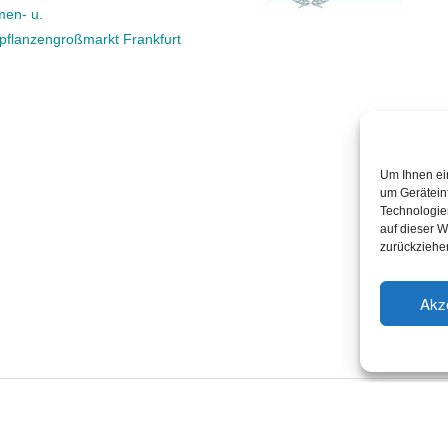
men- u.
rpflanzengroßmarkt Frankfurt
Um Ihnen ei
um Gerätein
Technologie
auf dieser W
zurückziehe
Akz
chutz
Haftungsausschluss
Impressum
Cookie-Richtlini