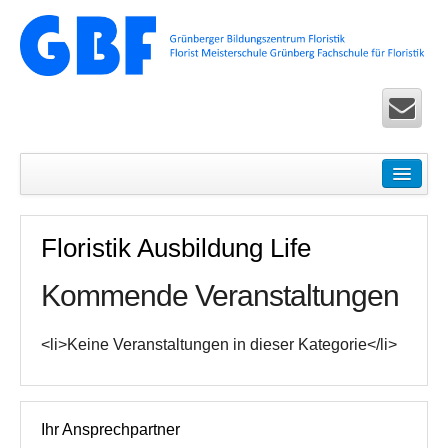
Startseite
Seminare
Floristik Ausbildung Life
Floristik Pur – Basic-Seminare für Einsteiger
Kommende Veranstaltungen
Ausbildung Life – Überbetriebliche Seminare in Köln u
Floristik Exclusiv – Fortbildung für Fortgeschrittene
<li>Keine Veranstaltungen in dieser Kategorie</li>
Floristik Spezial – allgemeine Seminare
Floristik Worldwide Seminare und Zertifikatslehrgänge 
Ihr Ansprechpartner