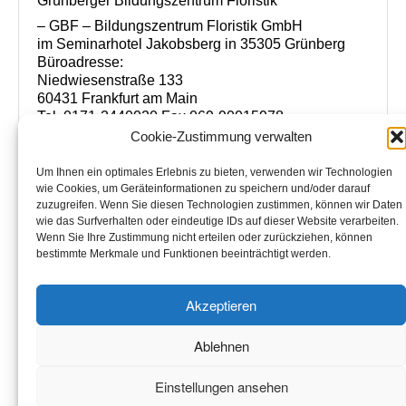
Grünberger Bildungszentrum Floristik
– GBF – Bildungszentrum Floristik GmbH
im Seminarhotel Jakobsberg in 35305 Grünberg
Büroadresse:
Niedwiesenstraße 133
60431 Frankfurt am Main
Tel. 0171-2440020 Fax 069-90015978
www.florist-meisterschule.de
Cookie-Zustimmung verwalten
www.bildungszentrum-floristik.de
info@bildungszentrum-floristik.de
Um Ihnen ein optimales Erlebnis zu bieten, verwenden wir Technologien
wie Cookies, um Geräteinformationen zu speichern und/oder darauf
Handelsregister Giessen HRB Nr.6087
zuzugreifen. Wenn Sie diesen Technologien zustimmen, können wir Daten
Steuer Nr. FA Giessen 02023400220
wie das Surfverhalten oder eindeutige IDs auf dieser Website verarbeiten.
USt.ID Nr. DE 233715355
Wenn Sie Ihre Zustimmung nicht erteilen oder zurückziehen, können
bestimmte Merkmale und Funktionen beeinträchtigt werden.
Akzeptieren
Datenschutz
Haftungsausschluss
Impressum
Ablehnen
Cookie-Richtlinie (EU)
Einstellungen ansehen