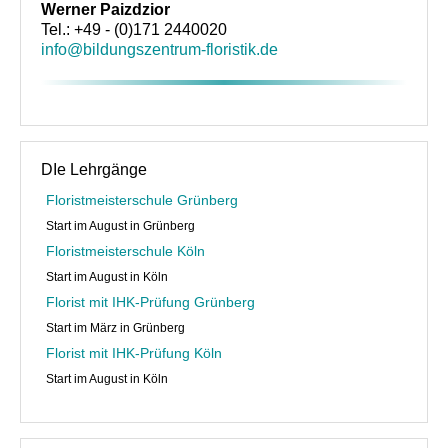
Floristik Event
Werner Paizdzior
Tel.: +49 - (0)171 2440020
Floristik Verkauf
info@bildungszentrum-floristik.de
Floristik Business
Buchungen
Lehrgänge
DIe Lehrgänge
Floristmeisterschule Grünberg
Floristmeisterlehrgäng der GBF in Grünberg und in Köln fi
Start im August in Grünberg
Floristmeisterlehrgänge in Grünberg und Köln finden zurz
Floristmeisterschule Köln
Start im August in Köln
Florist mit IHK-Prüfung in Grünberg
Florist mit IHK-Prüfung Grünberg
Floristlehrgang mit IHK-Prüfung in Köln
Start im März in Grünberg
Florist mit IHK-Prüfung Köln
flowerARTinternational
Start im August in Köln
Buchungen
Wir über uns