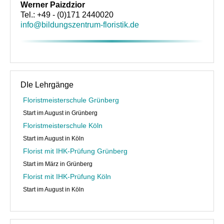
Floristik Event
Werner Paizdzior
Tel.: +49 - (0)171 2440020
Floristik Verkauf
info@bildungszentrum-floristik.de
Floristik Business
Buchungen
Lehrgänge
DIe Lehrgänge
Floristmeisterschule Grünberg
Floristmeisterlehrgäng der GBF in Grünberg und in Köln fi
Start im August in Grünberg
Floristmeisterlehrgänge in Grünberg und Köln finden zurz
Floristmeisterschule Köln
Start im August in Köln
Florist mit IHK-Prüfung in Grünberg
Florist mit IHK-Prüfung Grünberg
Floristlehrgang mit IHK-Prüfung in Köln
Start im März in Grünberg
Florist mit IHK-Prüfung Köln
flowerARTinternational
Start im August in Köln
Buchungen
Wir über uns