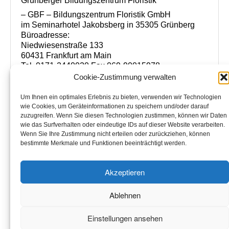
Grünberger Bildungszentrum Floristik
– GBF – Bildungszentrum Floristik GmbH
im Seminarhotel Jakobsberg in 35305 Grünberg
Büroadresse:
Niedwiesenstraße 133
60431 Frankfurt am Main
Tel. 0171-2440020 Fax 069-90015978
www.florist-meisterschule.de
Cookie-Zustimmung verwalten
www.bildungszentrum-floristik.de
info@bildungszentrum-floristik.de
Um Ihnen ein optimales Erlebnis zu bieten, verwenden wir Technologien
wie Cookies, um Geräteinformationen zu speichern und/oder darauf
Handelsregister Giessen HRB Nr.6087
zuzugreifen. Wenn Sie diesen Technologien zustimmen, können wir Daten
Steuer Nr. FA Giessen 02023400220
wie das Surfverhalten oder eindeutige IDs auf dieser Website verarbeiten.
USt.ID Nr. DE 233715355
Wenn Sie Ihre Zustimmung nicht erteilen oder zurückziehen, können
bestimmte Merkmale und Funktionen beeinträchtigt werden.
Akzeptieren
Datenschutz
Haftungsausschluss
Impressum
Ablehnen
Cookie-Richtlinie (EU)
Einstellungen ansehen