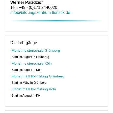
Floristik Event
Werner Paizdzior
Tel.: +49 - (0)171 2440020
Floristik Verkauf
info@bildungszentrum-floristik.de
Floristik Business
Buchungen
Lehrgänge
DIe Lehrgänge
Floristmeisterschule Grünberg
Floristmeisterlehrgäng der GBF in Grünberg und in Köln fi
Start im August in Grünberg
Floristmeisterlehrgänge in Grünberg und Köln finden zurz
Floristmeisterschule Köln
Start im August in Köln
Florist mit IHK-Prüfung in Grünberg
Florist mit IHK-Prüfung Grünberg
Floristlehrgang mit IHK-Prüfung in Köln
Start im März in Grünberg
Florist mit IHK-Prüfung Köln
flowerARTinternational
Start im August in Köln
Buchungen
Wir über uns