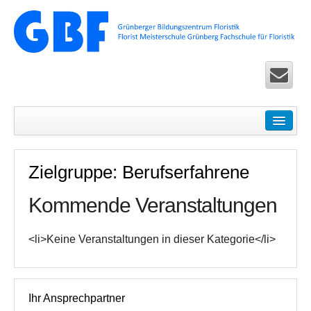
Startseite
Seminare
Zielgruppe: Berufserfahrene
Floristik Pur – Basic-Seminare für Einsteiger
Kommende Veranstaltungen
Ausbildung Life – Überbetriebliche Seminare in Köln u
Floristik Exclusiv – Fortbildung für Fortgeschrittene
<li>Keine Veranstaltungen in dieser Kategorie</li>
Floristik Spezial – allgemeine Seminare
Floristik Worldwide Seminare und Zertifikatslehrgänge 
Ihr Ansprechpartner