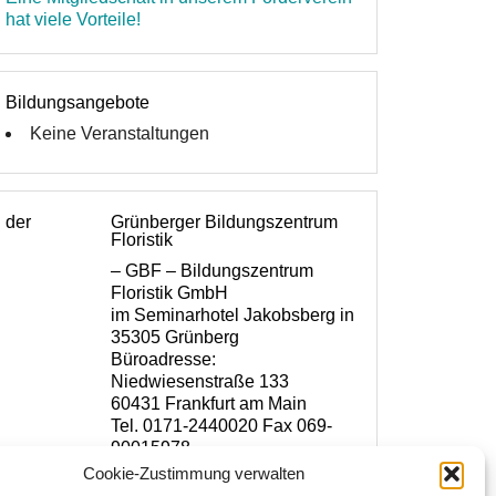
hat viele Vorteile!
Bildungsangebote
Keine Veranstaltungen
n der
Grünberger Bildungszentrum
Floristik
– GBF – Bildungszentrum
Floristik GmbH
im Seminarhotel Jakobsberg in
35305 Grünberg
Büroadresse:
Niedwiesenstraße 133
60431 Frankfurt am Main
Tel. 0171-2440020 Fax 069-
90015978
www.florist-meisterschule.de
Cookie-Zustimmung verwalten
www.bildungszentrum-