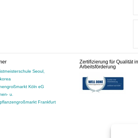
ner
Zertifizierung für Qualität i
Arbeitsförderung
istmeisterschule Seoul,
korea
mengroßmarkt Köln eG
men- u.
rpflanzengroßmarkt Frankfurt