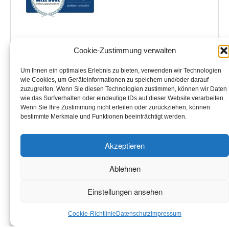
Cookie-Zustimmung verwalten
Grünberger Bildungszentrum Floristik
– GBF – Bildungszentrum Floristik GmbH
Um Ihnen ein optimales Erlebnis zu bieten, verwenden wir Technologien
im Seminarhotel Jakobsberg in 35305 Grünberg
wie Cookies, um Geräteinformationen zu speichern und/oder darauf
Büroadresse:
zuzugreifen. Wenn Sie diesen Technologien zustimmen, können wir Daten
Niedwiesenstraße 133
wie das Surfverhalten oder eindeutige IDs auf dieser Website verarbeiten.
60431 Frankfurt am Main
Wenn Sie Ihre Zustimmung nicht erteilen oder zurückziehen, können
Tel. 0171-2440020 Fax 069-90015978
bestimmte Merkmale und Funktionen beeinträchtigt werden.
www.florist-meisterschule.de
www.bildungszentrum-floristik.de
Akzeptieren
info@bildungszentrum-floristik.de
Handelsregister Giessen HRB Nr.6087
Ablehnen
Steuer Nr. FA Giessen 02023400220
USt.ID Nr. DE 233715355
Einstellungen ansehen
Cookie-Richtlinie
Datenschutz
Impressum