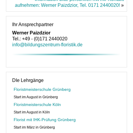
aufnehmen: Werner Paizdzior, Tel. 0171 2440020!
»
Über uns
Unsere Philosophie
Ihr Ansprechpartner
Werner Paizdzior
Partner und Empfehlungen
Tel.: +49 - (0)171 2440020
Kontakt
info@bildungszentrum-floristik.de
DIe Lehrgänge
Floristmeisterschule Grünberg
Start im August in Grünberg
Floristmeisterschule Köln
Start im August in Köln
Florist mit IHK-Prüfung Grünberg
Start im März in Grünberg