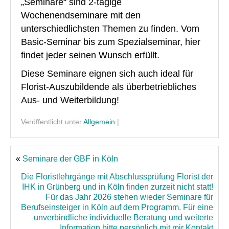
„Seminare“ sind 2-tägige
Floristik Event
Wochenendseminare mit den
Floristik Verkauf
unterschiedlichsten Themen zu finden. Vom
Basic-Seminar bis zum Spezialseminar, hier
Floristik Business
findet jeder seinen Wunsch erfüllt.
Buchungen
Diese Seminare eignen sich auch ideal für
Lehrgänge
Florist-Auszubildende als überbetriebliches
Aus- und Weiterbildung!
Floristmeisterlehrgäng der GBF in Grünberg und in Köln fi
Veröffentlicht unter
Allgemein
|
Floristmeisterlehrgänge in Grünberg und Köln finden zurz
Florist mit IHK-Prüfung in Grünberg
«
Seminare der GBF in Köln
Floristlehrgang mit IHK-Prüfung in Köln
Die Floristlehrgänge mit Abschlussprüfung Florist der
flowerARTinternational
IHK in Grünberg und in Köln finden zurzeit nicht statt!
Für das Jahr 2026 stehen wieder Seminare für
Buchungen
Berufseinsteiger in Köln auf dem Programm. Für eine
unverbindliche individuelle Beratung und weiterte
Wir über uns
Information bitte persönlich mit mir Kontakt