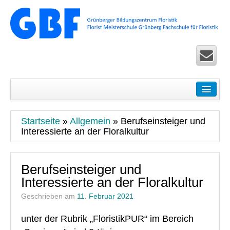
Startseite
Seminare
Startseite
»
Allgemein
»
Berufseinsteiger und
Floristik Pur – Basic-Seminare für Einsteiger
Interessierte an der Floralkultur
Ausbildung Life – Überbetriebliche Seminare in Köln u
Berufseinsteiger und
Floristik Exclusiv – Fortbildung für Fortgeschrittene
Interessierte an der Floralkultur
Floristik Spezial – allgemeine Seminare
Geschrieben am
11. Februar 2021
Floristik Worldwide Seminare und Zertifikatslehrgänge 
unter der Rubrik „FloristikPUR“ im Bereich