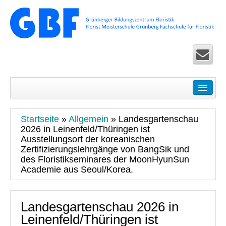
Startseite
Seminare
Startseite
»
Allgemein
»
Landesgartenschau
Floristik Pur – Basic-Seminare für Einsteiger
2026 in Leinenfeld/Thüringen ist
Ausstellungsort der koreanischen
Ausbildung Life – Überbetriebliche Seminare in Köln u
Zertifizierungslehrgänge von BangSik und
des Floristikseminares der MoonHyunSun
Floristik Exclusiv – Fortbildung für Fortgeschrittene
Academie aus Seoul/Korea.
Floristik Spezial – allgemeine Seminare
Landesgartenschau 2026 in
Floristik Worldwide Seminare und Zertifikatslehrgänge 
Leinenfeld/Thüringen ist