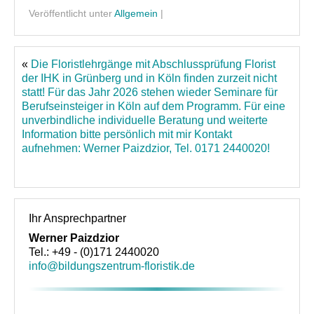
Veröffentlicht unter
Allgemein
|
Über uns
Unsere Philosophie
«
Die Floristlehrgänge mit Abschlussprüfung Florist
Partner und Empfehlungen
der IHK in Grünberg und in Köln finden zurzeit nicht
statt! Für das Jahr 2026 stehen wieder Seminare für
Kontakt
Berufseinsteiger in Köln auf dem Programm. Für eine
unverbindliche individuelle Beratung und weiterte
Information bitte persönlich mit mir Kontakt
aufnehmen: Werner Paizdzior, Tel. 0171 2440020!
Ihr Ansprechpartner
Werner Paizdzior
Tel.: +49 - (0)171 2440020
info@bildungszentrum-floristik.de