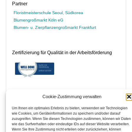
Partner
Floristmeisterschule Seoul, Südkorea
Blumengroßmarkt Köln eG
Blumen- u. Zierpflanzengroßmarkt Frankfurt
Zertifizierung für Qualität in der Arbeitsförderung
Cookie-Zustimmung verwalten
Grünberger Bildungszentrum Floristik
– GBF – Bildungszentrum Floristik GmbH
Um Ihnen ein optimales Erlebnis zu bieten, verwenden wir Technologien
im Seminarhotel Jakobsberg in 35305 Grünberg
wie Cookies, um Geräteinformationen zu speichern und/oder darauf
Büroadresse:
zuzugreifen. Wenn Sie diesen Technologien zustimmen, können wir Daten
Niedwiesenstraße 133
wie das Surfverhalten oder eindeutige IDs auf dieser Website verarbeiten.
60431 Frankfurt am Main
Wenn Sie Ihre Zustimmung nicht erteilen oder zurückziehen, können