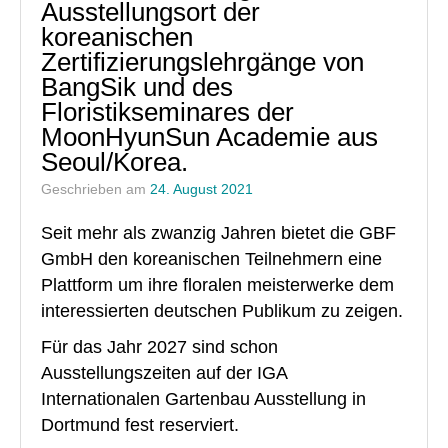
Floristik Event
Ausstellungsort der
koreanischen
Floristik Verkauf
Zertifizierungslehrgänge von
BangSik und des
Floristik Business
Floristikseminares der
Buchungen
MoonHyunSun Academie aus
Seoul/Korea.
Lehrgänge
Geschrieben am
24. August 2021
Floristmeisterlehrgäng der GBF in Grünberg und in Köln fi
Seit mehr als zwanzig Jahren bietet die GBF
Floristmeisterlehrgänge in Grünberg und Köln finden zurz
GmbH den koreanischen Teilnehmern eine
Florist mit IHK-Prüfung in Grünberg
Plattform um ihre floralen meisterwerke dem
interessierten deutschen Publikum zu zeigen.
Floristlehrgang mit IHK-Prüfung in Köln
Für das Jahr 2027 sind schon
flowerARTinternational
Ausstellungszeiten auf der IGA
Internationalen Gartenbau Ausstellung in
Buchungen
Dortmund fest reserviert.
Wir über uns