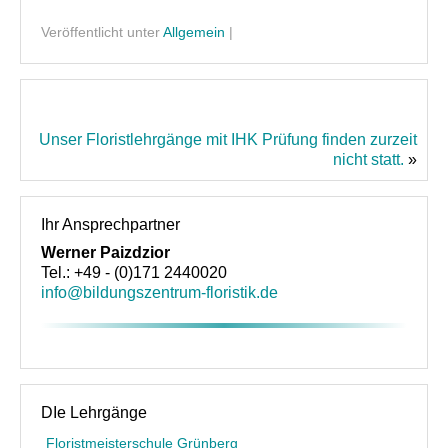
Über uns
Veröffentlicht unter
Allgemein
|
Unsere Philosophie
Partner und Empfehlungen
Unser Floristlehrgänge mit IHK Prüfung finden zurzeit
Kontakt
nicht statt.
»
Ihr Ansprechpartner
Werner Paizdzior
Tel.: +49 - (0)171 2440020
info@bildungszentrum-floristik.de
DIe Lehrgänge
Floristmeisterschule Grünberg