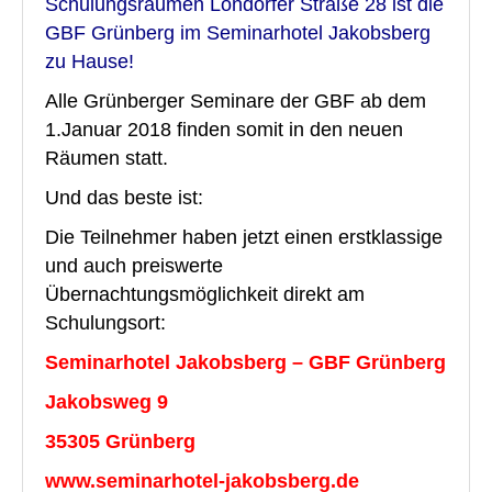
Schulungsräumen Londorfer Straße 28 ist die
Floristik Event
GBF Grünberg im Seminarhotel Jakobsberg
Floristik Verkauf
zu Hause!
Floristik Business
Alle Grünberger Seminare der GBF ab dem
1.Januar 2018 finden somit in den neuen
Buchungen
Räumen statt.
Lehrgänge
Und das beste ist:
Floristmeisterlehrgäng der GBF in Grünberg und in Köln fi
Die Teilnehmer haben jetzt einen erstklassige
und auch preiswerte
Floristmeisterlehrgänge in Grünberg und Köln finden zurz
Übernachtungsmöglichkeit direkt am
Florist mit IHK-Prüfung in Grünberg
Schulungsort:
Floristlehrgang mit IHK-Prüfung in Köln
Seminarhotel Jakobsberg – GBF Grünberg
flowerARTinternational
Jakobsweg 9
35305 Grünberg
Buchungen
www.seminarhotel-jakobsberg.de
Wir über uns