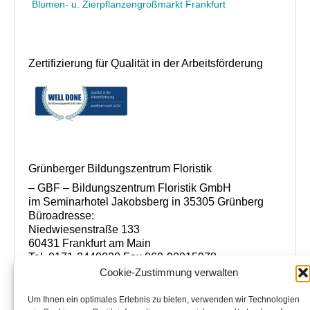
Blumen- u. Zierpflanzengroßmarkt Frankfurt
Zertifizierung für Qualität in der Arbeitsförderung
Grünberger Bildungszentrum Floristik
– GBF – Bildungszentrum Floristik GmbH
im Seminarhotel Jakobsberg in 35305 Grünberg
Büroadresse:
Niedwiesenstraße 133
60431 Frankfurt am Main
Tel. 0171-2440020 Fax 069-90015978
www.florist-meisterschule.de
Cookie-Zustimmung verwalten
www.bildungszentrum-floristik.de
info@bildungszentrum-floristik.de
Um Ihnen ein optimales Erlebnis zu bieten, verwenden wir Technologien