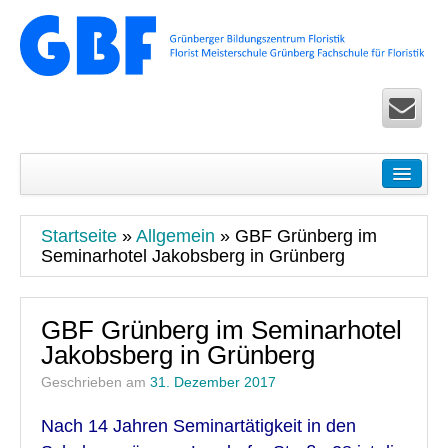
Startseite
Seminare
Startseite
»
Allgemein
»
GBF Grünberg im
Floristik Pur – Basic-Seminare für Einsteiger
Seminarhotel Jakobsberg in Grünberg
Ausbildung Life – Überbetriebliche Seminare in Köln u
GBF Grünberg im Seminarhotel
Floristik Exclusiv – Fortbildung für Fortgeschrittene
Jakobsberg in Grünberg
Floristik Spezial – allgemeine Seminare
Geschrieben am
31. Dezember 2017
Floristik Worldwide Seminare und Zertifikatslehrgänge 
Nach 14 Jahren Seminartätigkeit in den