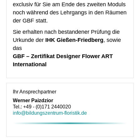
exclusiv für Sie am Ende des zweiten Moduls
Über uns
noch während des Lehrgangs in den Räumen
der GBF statt.
Unsere Philosophie
Sie erhalten nach bestandener Prüfung die
Partner und Empfehlungen
Urkunde der
IHK Gießen-Friedberg
, sowie
Kontakt
das
GBF – Zertifikat Designer Flower ART
International
Ihr Ansprechpartner
Werner Paizdzior
Tel.: +49 - (0)171 2440020
info@bildungszentrum-floristik.de