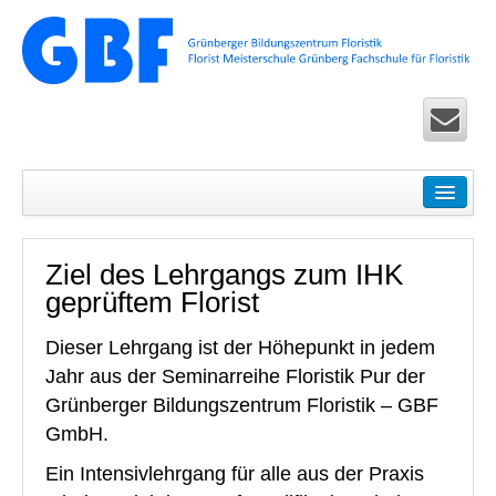
Startseite
Seminare
Ziel des Lehrgangs zum IHK
Floristik Pur – Basic-Seminare für Einsteiger
geprüftem Florist
Ausbildung Life – Überbetriebliche Seminare in Köln u
Dieser Lehrgang ist der Höhepunkt in jedem
Floristik Exclusiv – Fortbildung für Fortgeschrittene
Jahr aus der Seminarreihe Floristik Pur der
Grünberger Bildungszentrum Floristik – GBF
Floristik Spezial – allgemeine Seminare
GmbH.
Floristik Worldwide Seminare und Zertifikatslehrgänge 
Ein Intensivlehrgang für alle aus der Praxis