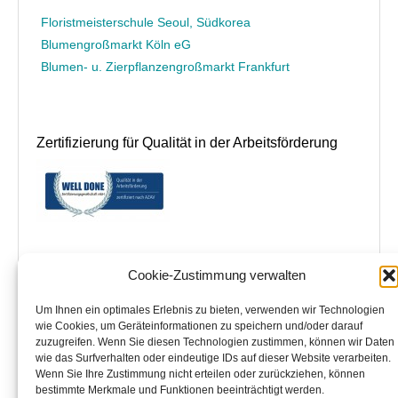
Floristmeisterschule Seoul, Südkorea
Blumengroßmarkt Köln eG
Blumen- u. Zierpflanzengroßmarkt Frankfurt
Zertifizierung für Qualität in der Arbeitsförderung
Cookie-Zustimmung verwalten
Grünberger Bildungszentrum Floristik
– GBF – Bildungszentrum Floristik GmbH
Um Ihnen ein optimales Erlebnis zu bieten, verwenden wir Technologien
im Seminarhotel Jakobsberg in 35305 Grünberg
wie Cookies, um Geräteinformationen zu speichern und/oder darauf
Büroadresse:
zuzugreifen. Wenn Sie diesen Technologien zustimmen, können wir Daten
Niedwiesenstraße 133
wie das Surfverhalten oder eindeutige IDs auf dieser Website verarbeiten.
60431 Frankfurt am Main
Wenn Sie Ihre Zustimmung nicht erteilen oder zurückziehen, können
Tel. 0171-2440020 Fax 069-90015978
bestimmte Merkmale und Funktionen beeinträchtigt werden.