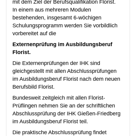
Floristik Event
mit dem Ziel der Berufsqualifikation Florist.
In einem aus mehreren Modulen
Floristik Verkauf
bestehenden, insgesamt 6-wöchigen
Schulungsprogramm werden Sie vorbildlich
Floristik Business
vorbereitet auf die
Buchungen
Externenprüfung im Ausbildungsberuf
Lehrgänge
Florist.
Floristmeisterlehrgäng der GBF in Grünberg und in Köln fi
Die Externenprüfungen der IHK sind
gleichgestellt mit allen Abschlussprüfungen
Floristmeisterlehrgänge in Grünberg und Köln finden zurz
im Ausbildungsberuf Florist nach dem neuen
Florist mit IHK-Prüfung in Grünberg
Berufsbild Florist.
Bundesweit zeitgleich mit allen Florist-
Floristlehrgang mit IHK-Prüfung in Köln
Prüflingen nehmen Sie an der schriftlichen
flowerARTinternational
Abschlussprüfung der IHK Gießen-Friedberg
im Ausbildungsberuf Florist teil.
Buchungen
Die praktische Abschlussprüfung findet
Wir über uns