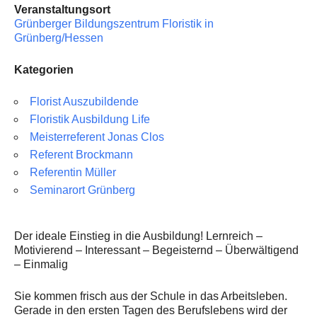
Floristik Event
Veranstaltungsort
Grünberger Bildungszentrum Floristik in
Floristik Verkauf
Grünberg/Hessen
Floristik Business
Kategorien
Buchungen
Florist Auszubildende
Lehrgänge
Floristik Ausbildung Life
Meisterreferent Jonas Clos
Floristmeisterlehrgäng der GBF in Grünberg und in Köln fi
Referent Brockmann
Floristmeisterlehrgänge in Grünberg und Köln finden zurz
Referentin Müller
Seminarort Grünberg
Florist mit IHK-Prüfung in Grünberg
Floristlehrgang mit IHK-Prüfung in Köln
Der ideale Einstieg in die Ausbildung! Lernreich –
Motivierend – Interessant – Begeisternd – Überwältigend
flowerARTinternational
– Einmalig
Buchungen
Sie kommen frisch aus der Schule in das Arbeitsleben.
Gerade in den ersten Tagen des Berufslebens wird der
Wir über uns