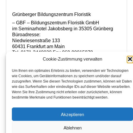
Grünberger Bildungszentrum Floristik
– GBF – Bildungszentrum Floristik GmbH
im Seminarhotel Jakobsberg in 35305 Grünberg
Büroadresse:
Niedwiesenstraße 133
60431 Frankfurt am Main
Tel. 0171-2440020 Fax 069-90015978
www.florist-meisterschule.de
Cookie-Zustimmung verwalten
www.bildungszentrum-floristik.de
info@bildungszentrum-floristik.de
Um Ihnen ein optimales Erlebnis zu bieten, verwenden wir Technologien
wie Cookies, um Geräteinformationen zu speichern und/oder darauf
Handelsregister Giessen HRB Nr.6087
zuzugreifen. Wenn Sie diesen Technologien zustimmen, können wir Daten
Steuer Nr. FA Giessen 02023400220
wie das Surfverhalten oder eindeutige IDs auf dieser Website verarbeiten.
USt.ID Nr. DE 233715355
Wenn Sie Ihre Zustimmung nicht erteilen oder zurückziehen, können
bestimmte Merkmale und Funktionen beeinträchtigt werden.
Akzeptieren
Datenschutz
Haftungsausschluss
Impressum
Ablehnen
Cookie-Richtlinie (EU)