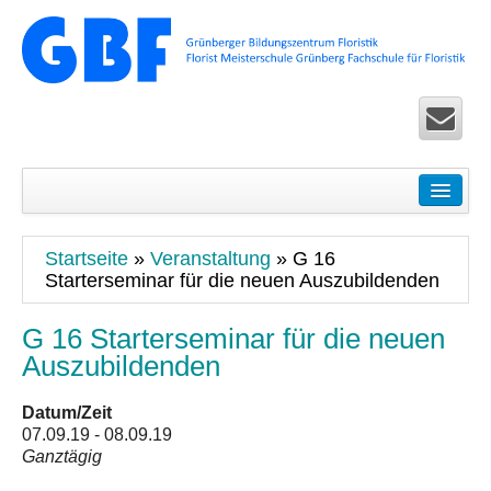
Startseite
Seminare
Startseite
»
Veranstaltung
»
G 16
Floristik Pur – Basic-Seminare für Einsteiger
Starterseminar für die neuen Auszubildenden
Ausbildung Life – Überbetriebliche Seminare in Köln u
G 16 Starterseminar für die neuen
Auszubildenden
Floristik Exclusiv – Fortbildung für Fortgeschrittene
Floristik Spezial – allgemeine Seminare
Datum/Zeit
07.09.19 - 08.09.19
Floristik Worldwide Seminare und Zertifikatslehrgänge 
Ganztägig