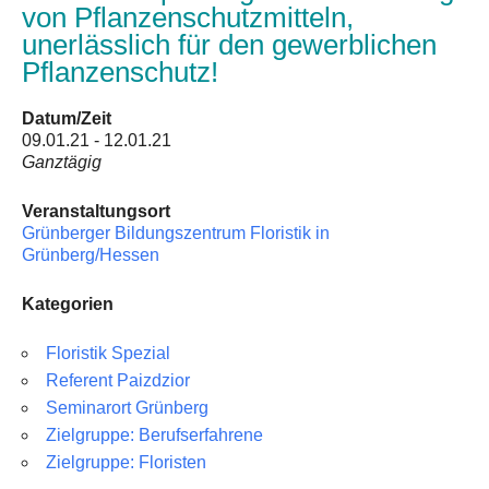
Floristik Event
von Pflanzenschutzmitteln,
unerlässlich für den gewerblichen
Floristik Verkauf
Pflanzenschutz!
Floristik Business
Datum/Zeit
Buchungen
09.01.21 - 12.01.21
Ganztägig
Lehrgänge
Veranstaltungsort
Floristmeisterlehrgäng der GBF in Grünberg und in Köln fi
Grünberger Bildungszentrum Floristik in
Grünberg/Hessen
Floristmeisterlehrgänge in Grünberg und Köln finden zurz
Kategorien
Florist mit IHK-Prüfung in Grünberg
Floristlehrgang mit IHK-Prüfung in Köln
Floristik Spezial
Referent Paizdzior
flowerARTinternational
Seminarort Grünberg
Zielgruppe: Berufserfahrene
Buchungen
Zielgruppe: Floristen
Wir über uns