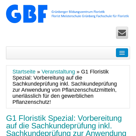
Startseite
Seminare
Startseite
»
Veranstaltung
»
G1 Floristik
Floristik Pur – Basic-Seminare für Einsteiger
Spezial: Vorbereitung auf die
Sachkundeprüfung inkl. Sachkundeprüfung
Ausbildung Life – Überbetriebliche Seminare in Köln u
zur Anwendung von Pflanzenschutzmitteln,
unerlässlich für den gewerblichen
Floristik Exclusiv – Fortbildung für Fortgeschrittene
Pflanzenschutz!
Floristik Spezial – allgemeine Seminare
G1 Floristik Spezial: Vorbereitung
auf die Sachkundeprüfung inkl.
Floristik Worldwide Seminare und Zertifikatslehrgänge 
Sachkundeprüfung zur Anwendung