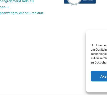
mengroßmarkt Köln eG
men- u.
rpflanzengroßmarkt Frankfurt
Um Ihnen ei
um Gerätein
Technologie
auf dieser W
zurückziehe
Akz
chutz
Haftungsausschluss
Impressum
Cookie-Richtlini