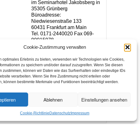
im Seminarhotel Jakobsberg in
35305 Grünberg
Büroadresse:
Niedwiesenstraße 133
60431 Frankfurt am Main
Tel. 0171-2440020 Fax 069-
90015978
www.florist-meisterschule.de
Cookie-Zustimmung verwalten
www.bildungszentrum-
floristik.de
n optimales Erlebnis zu bieten, verwenden wir Technologien wie Cookies,
info@bildungszentrum-
formationen zu speichern und/oder darauf zuzugreifen. Wenn Sie diesen
floristik.de
n zustimmen, können wir Daten wie das Surfverhalten oder eindeutige IDs
ebsite verarbeiten. Wenn Sie Ihre Zustimmung nicht erteilen oder
Handelsregister Giessen HRB
n, können bestimmte Merkmale und Funktionen beeinträchtigt werden.
Nr.6087
Steuer Nr. FA Giessen
eptieren
Ablehnen
Einstellungen ansehen
02023400220
USt.ID Nr. DE 233715355
Cookie-Richtlinie
Datenschutz
Impressum
e (EU)