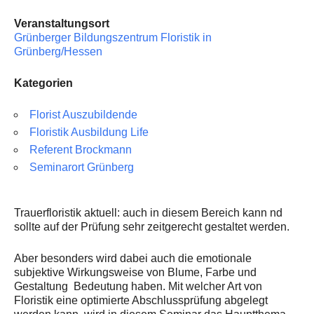
Floristik Event
Veranstaltungsort
Floristik Verkauf
Grünberger Bildungszentrum Floristik in
Grünberg/Hessen
Floristik Business
Kategorien
Buchungen
Lehrgänge
Florist Auszubildende
Floristik Ausbildung Life
Floristmeisterlehrgäng der GBF in Grünberg und in Köln fi
Referent Brockmann
Seminarort Grünberg
Floristmeisterlehrgänge in Grünberg und Köln finden zurz
Florist mit IHK-Prüfung in Grünberg
Trauerfloristik aktuell: auch in diesem Bereich kann nd
Floristlehrgang mit IHK-Prüfung in Köln
sollte auf der Prüfung sehr zeitgerecht gestaltet werden.
flowerARTinternational
Aber besonders wird dabei auch die emotionale
subjektive Wirkungsweise von Blume, Farbe und
Buchungen
Gestaltung Bedeutung haben. Mit welcher Art von
Floristik eine optimierte Abschlussprüfung abgelegt
Wir über uns