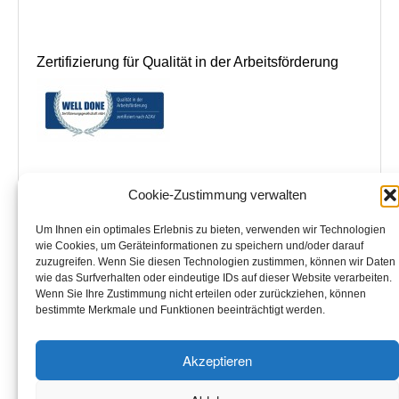
Zertifizierung für Qualität in der Arbeitsförderung
Cookie-Zustimmung verwalten
Grünberger Bildungszentrum Floristik
– GBF – Bildungszentrum Floristik GmbH
Um Ihnen ein optimales Erlebnis zu bieten, verwenden wir Technologien
im Seminarhotel Jakobsberg in 35305 Grünberg
wie Cookies, um Geräteinformationen zu speichern und/oder darauf
Büroadresse:
zuzugreifen. Wenn Sie diesen Technologien zustimmen, können wir Daten
Niedwiesenstraße 133
wie das Surfverhalten oder eindeutige IDs auf dieser Website verarbeiten.
60431 Frankfurt am Main
Wenn Sie Ihre Zustimmung nicht erteilen oder zurückziehen, können
Tel. 0171-2440020 Fax 069-90015978
bestimmte Merkmale und Funktionen beeinträchtigt werden.
www.florist-meisterschule.de
www.bildungszentrum-floristik.de
Akzeptieren
info@bildungszentrum-floristik.de
Handelsregister Giessen HRB Nr.6087