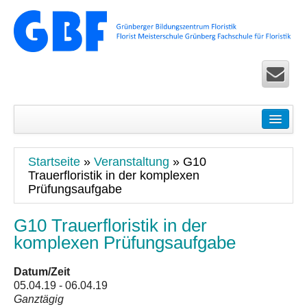
Startseite
Seminare
Startseite
»
Veranstaltung
»
G10
Floristik Pur – Basic-Seminare für Einsteiger
Trauerfloristik in der komplexen
Prüfungsaufgabe
Ausbildung Life – Überbetriebliche Seminare in Köln u
G10 Trauerfloristik in der
Floristik Exclusiv – Fortbildung für Fortgeschrittene
komplexen Prüfungsaufgabe
Floristik Spezial – allgemeine Seminare
Datum/Zeit
Floristik Worldwide Seminare und Zertifikatslehrgänge 
05.04.19 - 06.04.19
Ganztägig